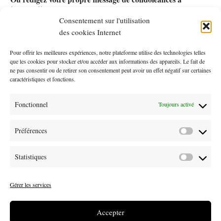
transmettre
Consentement sur l'utilisation
des cookies Internet
Pour offrir les meilleures expériences, notre plateforme utilise des technologies telles
que les cookies pour stocker et/ou accéder aux informations des appareils. Le fait de
ne pas consentir ou de retirer son consentement peut avoir un effet négatif sur certaines
caractéristiques et fonctions.
Politique de confidentialité
*
Fonctionnel
Toujours activé
politique de confidentialité
J’ai lu et j’accepte la
du site
Internet Picchetti & Fils
Préférences
Préférenc
Données personnelles
*
Statistiques
Statistiqu
J’autorise Picchetti & Fils à enregistrer mes données dans le
seul et unique but de donner suite à ma demande
Gérer les services
Envoyer mon message de condoléances
Accepter